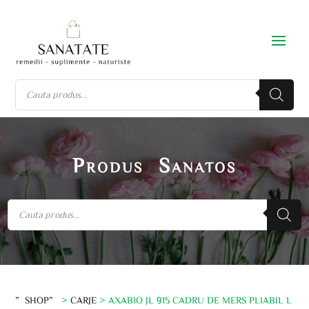
Produs Sanatos
”SHOP”
>
CARJE
> AXABIO JL 915 CADRU DE MERS PLIABIL L