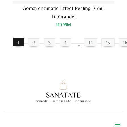
Gomaj enzimatic Effect Peeling, 75ml,
Dr.Grandel
140.99
lei
1
2
3
4
14
15
1
…