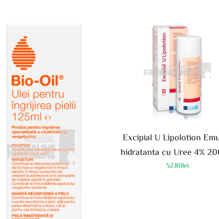
Excipial U Lipolotion Emu
hidratanta cu Uree 4% 20
52.80
lei