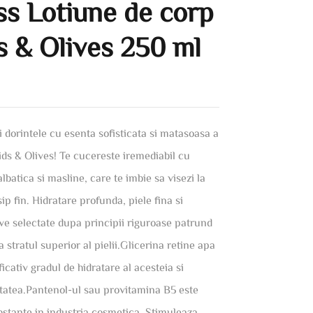
ss Lotiune de corp
s & Olives 250 ml
i dorintele cu esenta sofisticata si matasoasa a
ids & Olives! Te cucereste iremediabil cu
batica si masline, care te imbie sa visezi la
sip fin. Hidratare profunda, piele fina si
ive selectate dupa principii riguroase patrund
 stratul superior al pielii.Glicerina retine apa
icativ gradul de hidratare al acesteia si
mitatea.Pantenol-ul sau provitamina B5 este
ubstante in industria cosmetica. Stimuleaza