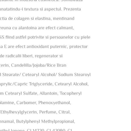
bunatatindu-i textura si aspectul. Prezenta
tia de colagen si elastina, mentinand
preuna cu alantoina are efect calmant,
ISS fiind astfel potrivite si persoanelor cu piele
na E are efect antioxidant puternic, protector
 radicalii liberi, regenerator si
rin, Candelilla/Jojoba/Rice Bran
l Stearate/ Cetearyl Alcohol/ Sodium Stearoyl
aprylic/Capric Triglyceride, Cetearyl Alcohol,
m Cetearyl Sulfate, Allantoin, Tocopheryl
olamine, Carbomer, Phenoxyethanol,
thylhexylglycerin, Perfume, Citral,
Cinnamal, Butylphenyl Methylpropional,
ethyl Ionone, CI 14720, CI 42090, CI