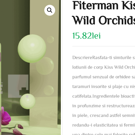
Fiterman Ki
Wild Orchid
15.82
lei
DescriereRasfata-ti simturile s
lotiunii de corp Kiss Wild Orch
parfumul senzual de orhidee sal
taramuri insorite si plaje cu ni
catifelata.Ingredientele bioact
in profunzime si restructureaza
in piele, crescand astfel semnif
redandu-i elasticitatea si fer
una dintre cele mai folosite s