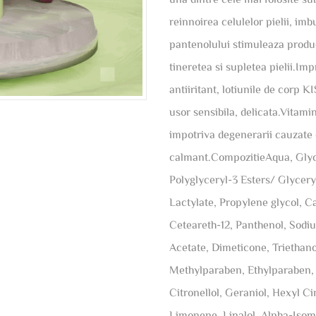
reinnoirea celulelor pielii, im
pantenolului stimuleaza produc
tineretea si supletea pielii.Im
antiiritant, lotiunile de corp K
usor sensibila, delicata.Vitami
impotriva degenerarii cauzate de
calmant.CompozitieAqua, Glyce
Polyglyceryl-3 Esters/ Glycery
Lactylate, Propylene glycol, C
Ceteareth-12, Panthenol, Sodiu
Acetate, Dimeticone, Triethan
Methylparaben, Ethylparaben, E
Citronellol, Geraniol, Hexyl 
Limonene, Linalol, Alpha-Isom