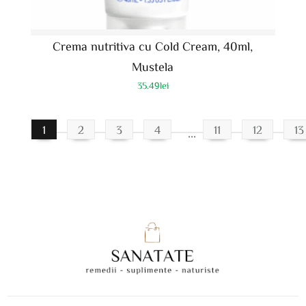
Crema nutritiva cu Cold Cream, 40ml,
Mustela
35.49
lei
1
2
3
4
11
12
13
…