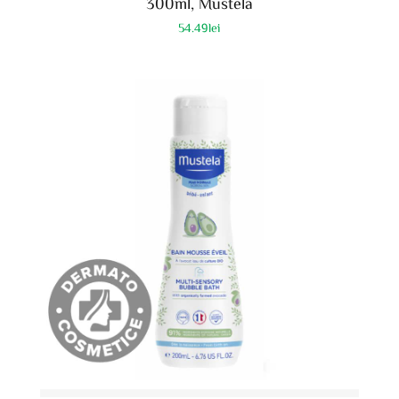
300ml, Mustela
54.49
lei