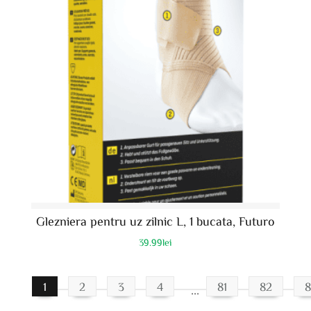
Glezniera pentru uz zilnic L, 1 bucata, Futuro
39.99
lei
1
2
3
4
81
82
8
…