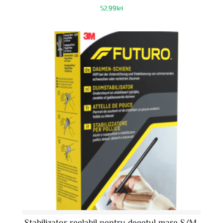
52.99
lei
Stabilizator reglabil pentru degetul mare S/M,