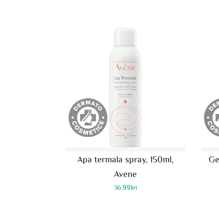
Apa termala spray, 150ml,
Ge
Avene
36.99
lei