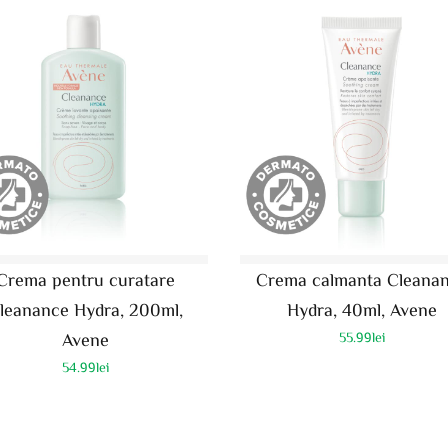
Crema pentru curatare
Crema calmanta Cleana
leanance Hydra, 200ml,
Hydra, 40ml, Avene
Avene
55.99
lei
54.99
lei