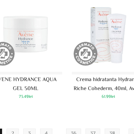
VENE HYDRANCE AQUA
Crema hidratanta Hydra
GEL 50ML
Riche Cohederm, 40ml, A
73.49
lei
61.99
lei
2
3
4
36
37
38