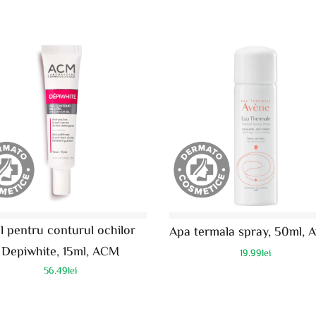
l pentru conturul ochilor
Apa termala spray, 50ml, 
Depiwhite, 15ml, ACM
19.99
lei
56.49
lei