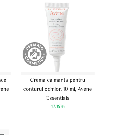
nce
Crema calmanta pentru
vene
conturul ochilor, 10 ml, Avene
Essentials
47.49
lei
→