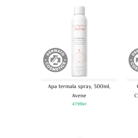
Apa termala spray, 300ml,
Avene
C
47.99
lei