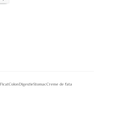
e
Ficat
Colon
Digestie
Stomac
Creme de fata