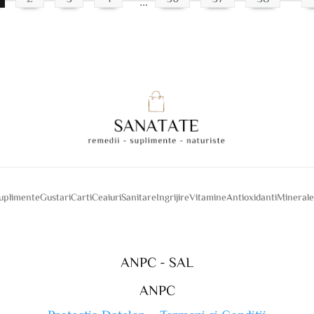
…
suplimente
Gustari
Carti
Ceaiuri
Sanitare
Ingrijire
Vitamine
Antioxidanti
Mineral
ANPC - SAL
ANPC