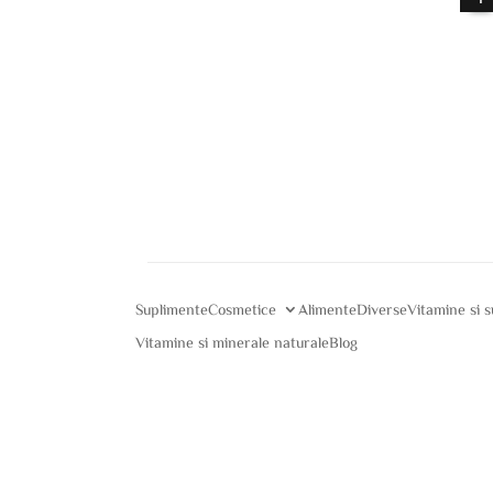
Suplimente
Cosmetice
Alimente
Diverse
Vitamine si 
Vitamine si minerale naturale
Blog