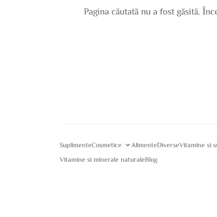
Pagina căutată nu a fost găsită. În
Suplimente
Cosmetice
Alimente
Diverse
Vitamine si 
Vitamine si minerale naturale
Blog