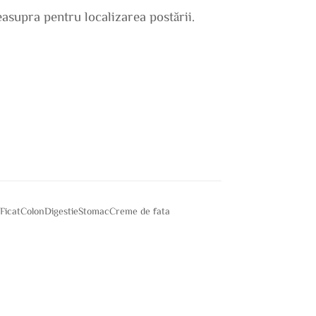
easupra pentru localizarea postării.
e
Ficat
Colon
Digestie
Stomac
Creme de fata