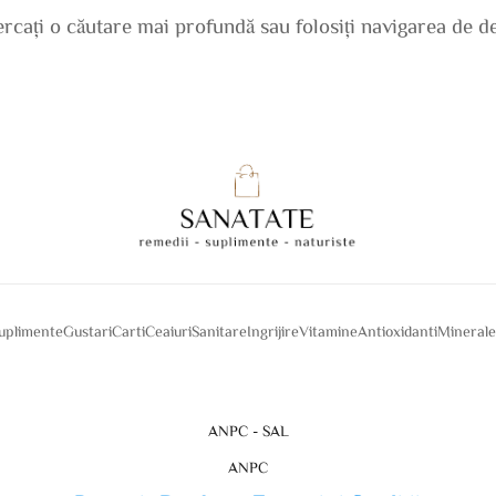
cercați o căutare mai profundă sau folosiți navigarea de d
suplimente
Gustari
Carti
Ceaiuri
Sanitare
Ingrijire
Vitamine
Antioxidanti
Mineral
ANPC - SAL
ANPC