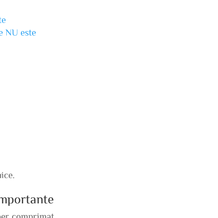
te
ne NU este
ice.
 importante
per comprimat.