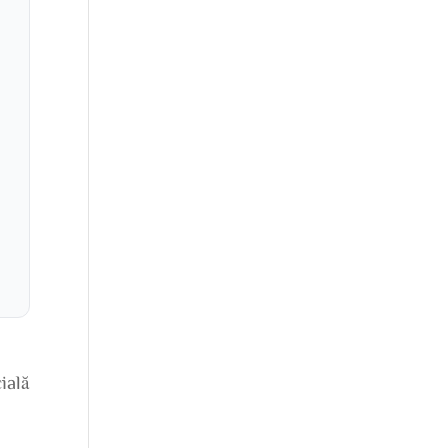
i
ială