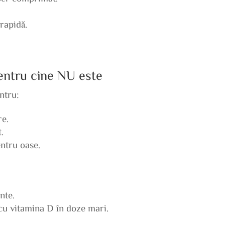
rapidă.
pentru cine NU este
ntru:
re.
.
entru oase.
nte.
cu vitamina D în doze mari.