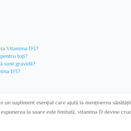
evia Vitamina D3?
pentru toți?
ă sunt gravidă?
mina D3?
 un supliment esențial care ajută la menținerea sănătăți
 expunerea la soare este limitată, vitamina D devine cruc