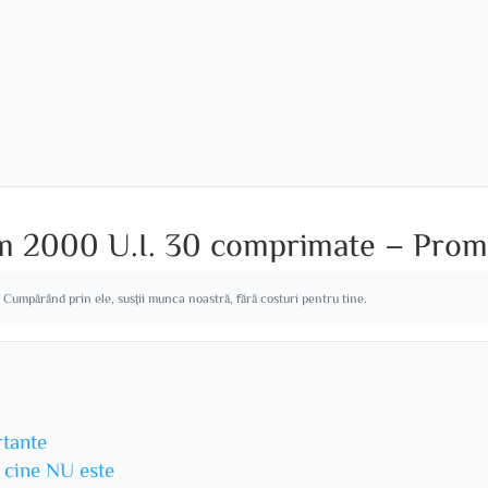
im 2000 U.I. 30 comprimate – Pro
. Cumpărând prin ele, susții munca noastră, fără costuri pentru tine.
rtante
u cine NU este