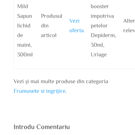
Mild
booster
Sapun
Produsul
impotriva
Vezi
Alte
lichid
din
petelor
oferta
rele
de
articol
Depiderm,
maini,
30ml,
300ml
Uriage
Vezi și mai multe produse din categoria
Frumusete si ingrijire
.
Introdu Comentariu