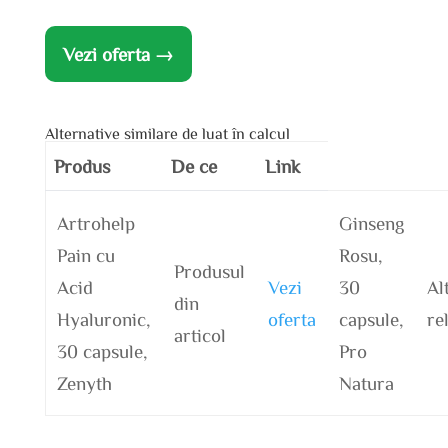
Vezi oferta →
Alternative similare de luat în calcul
Produs
De ce
Link
Artrohelp
Ginseng
Pain cu
Rosu,
Produsul
Acid
Vezi
30
Al
din
Hyaluronic,
oferta
capsule,
re
articol
30 capsule,
Pro
Zenyth
Natura