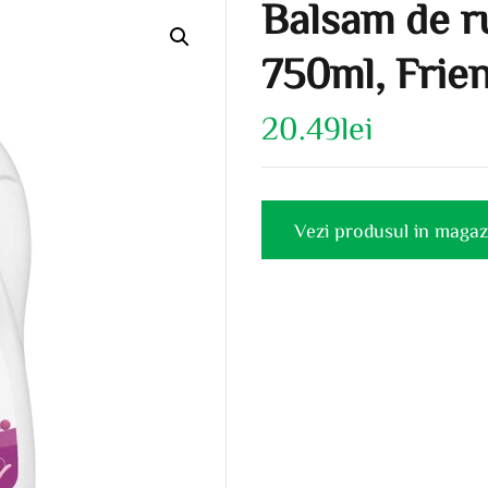
Balsam de r
750ml, Frie
20.49
lei
Vezi produsul in magaz