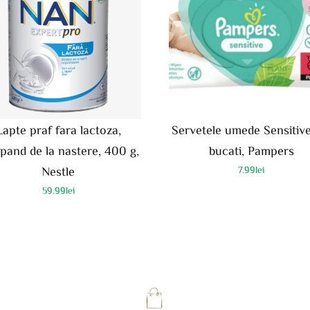
Lapte praf fara lactoza,
Servetele umede Sensitive
pand de la nastere, 400 g,
bucati, Pampers
Nestle
7.99
lei
59.99
lei