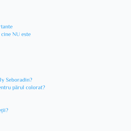
rtante
u cine NU este
ily Seboradin?
entru părul colorat?
ții?