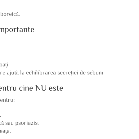
boreică.
 importante
bați
are ajută la echilibrarea secreției de sebum
pentru cine NU este
pentru:
.
ă sau psoriazis.
eața.