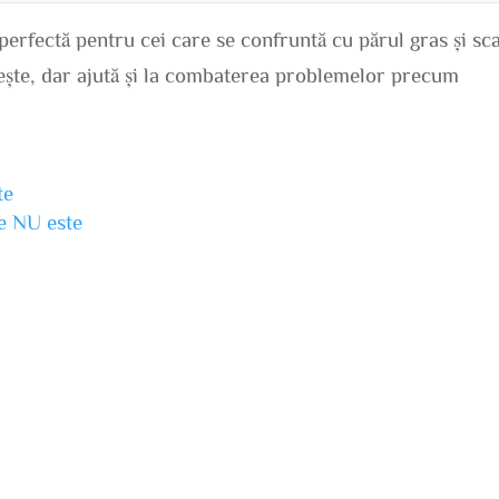
erfectă pentru cei care se confruntă cu părul gras și sc
jeşte, dar ajută și la combaterea problemelor precum
te
ne NU este