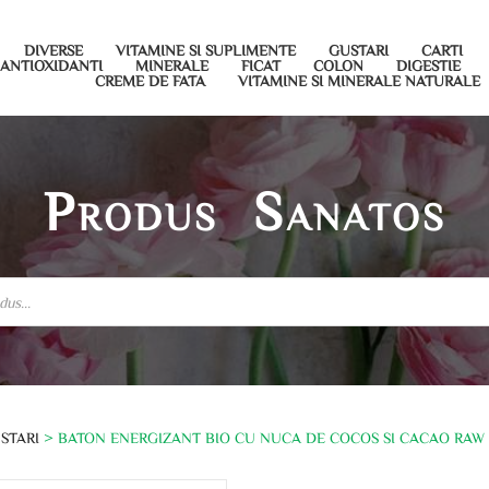
DIVERSE
VITAMINE SI SUPLIMENTE
GUSTARI
CARTI
ANTIOXIDANTI
MINERALE
FICAT
COLON
DIGESTIE
CREME DE FATA
VITAMINE SI MINERALE NATURALE
Produs Sanatos
USTARI
> BATON ENERGIZANT BIO CU NUCA DE COCOS SI CACAO RAW