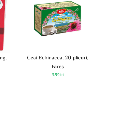
ng,
Ceai Echinacea, 20 plicuri,
Fares
3.99
lei