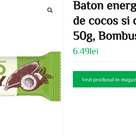
Baton energ
de cocos si
50g, Bombu
6.49
lei
Vezi produsul in magaz