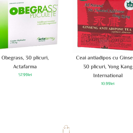
Obegrass, 30 plicuri,
Ceai antiadipos cu Ginse
Actafarma
30 plicuri, Yong Kang
57.99
lei
International
10.99
lei