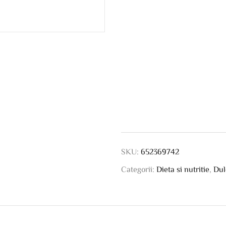
SKU:
652369742
Categorii:
Dieta si nutritie
,
Dul