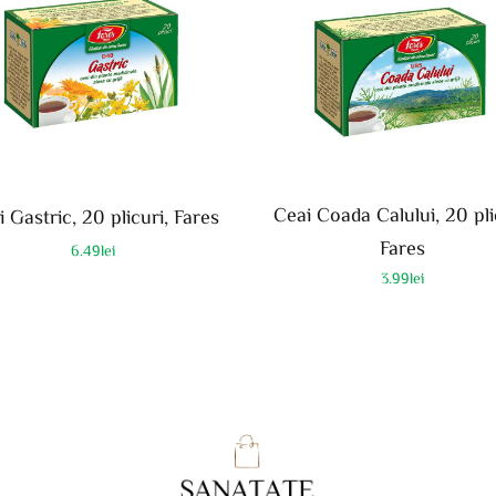
Ceai Coada Calului, 20 pli
 Gastric, 20 plicuri, Fares
Fares
6.49
lei
3.99
lei