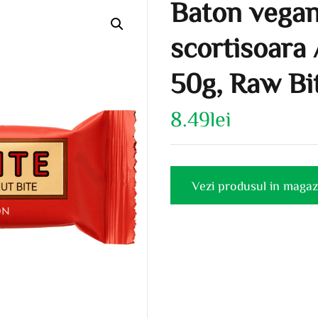
Baton vegan
scortisoara
50g, Raw Bi
8.49
lei
Vezi produsul in magaz