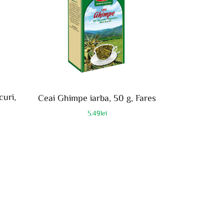
curi,
Ceai Ghimpe iarba, 50 g, Fares
5.49
lei