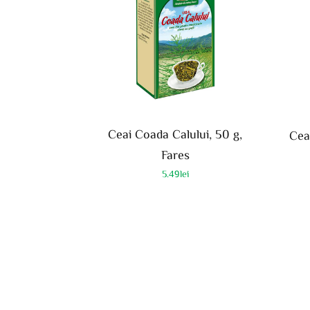
Ceai Coada Calului, 50 g,
Ceai
Fares
5.49
lei