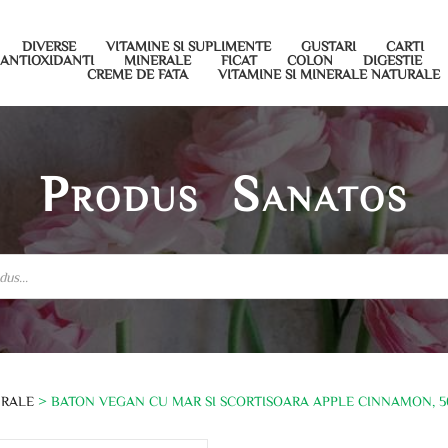
DIVERSE
VITAMINE SI SUPLIMENTE
GUSTARI
CARTI
ANTIOXIDANTI
MINERALE
FICAT
COLON
DIGESTIE
CREME DE FATA
VITAMINE SI MINERALE NATURALE
Produs Sanatos
URALE
> BATON VEGAN CU MAR SI SCORTISOARA APPLE CINNAMON, 5