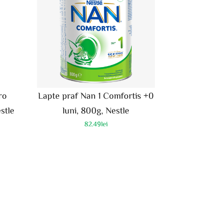
ro
Lapte praf Nan 1 Comfortis +0
stle
luni, 800g, Nestle
82.49
lei