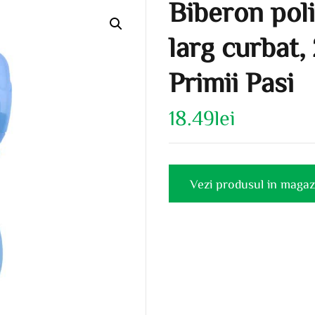
Biberon poli
larg curbat,
Primii Pasi
18.49
lei
Vezi produsul in magaz