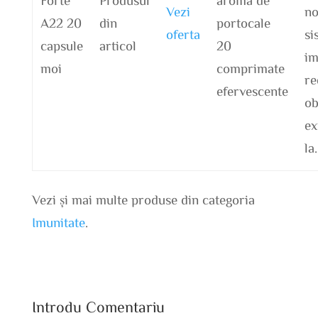
Vezi
no
A22 20
din
portocale
oferta
si
capsule
articol
20
im
moi
comprimate
re
efervescente
ob
ex
la
Vezi și mai multe produse din categoria
Imunitate
.
Introdu Comentariu