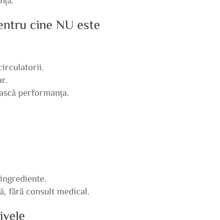
pentru cine NU este
irculatorii.
ar.
ească performanța.
 ingrediente.
ă, fără consult medical.
ivele