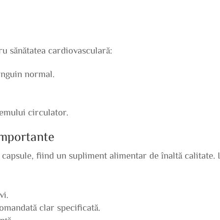
tru sănătatea cardiovasculară:
anguin normal.
emului circulator.
 importante
capsule, fiind un supliment alimentar de înaltă calitate. 
vi.
omandată clar specificată.
nță.