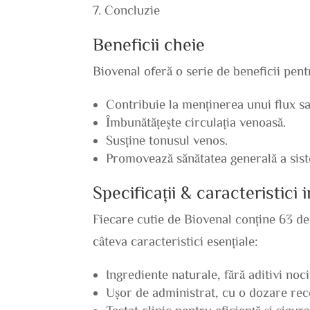
Concluzie
Beneficii cheie
Biovenal oferă o serie de beneficii pen
Contribuie la menținerea unui flux s
Îmbunătățește circulația venoasă.
Susține tonusul venos.
Promovează sănătatea generală a sist
Specificații & caracteristici
Fiecare cutie de Biovenal conține 63 de 
câteva caracteristici esențiale:
Ingrediente naturale, fără aditivi noci
Ușor de administrat, cu o dozare rec
Testat clinic pentru eficiență și sigura