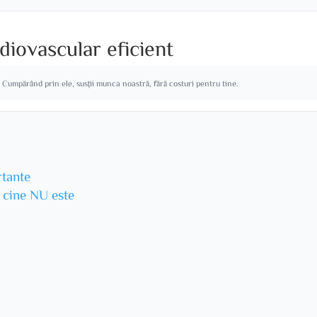
diovascular eficient
. Cumpărând prin ele, susții munca noastră, fără costuri pentru tine.
rtante
u cine NU este