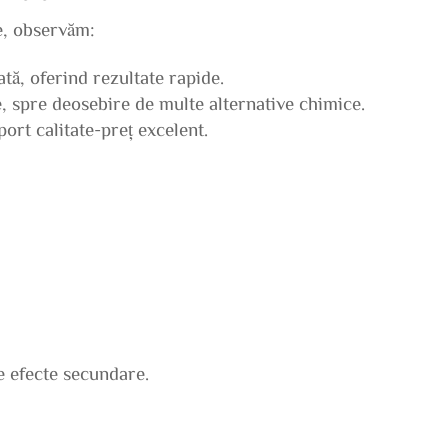
e, observăm:
tă, oferind rezultate rapide.
e, spre deosebire de multe alternative chimice.
ort calitate-preț excelent.
e efecte secundare.