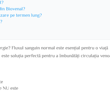
l?
din Biovenal?
lizare pe termen lung?
l?
ergie? Fluxul sanguin normal este esențial pentru o viață
, este soluția perfectă pentru a îmbunătăți circulația ven
te
ne NU este