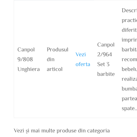
Descr
practi
diferi
impri
Canpol
Canpol
Produsul
barbit
Vezi
2/964
9/808
din
recom
oferta
Set 3
Unghiera
articol
bebelu
barbite
realiz
bumba
partea
spate
Vezi și mai multe produse din categoria