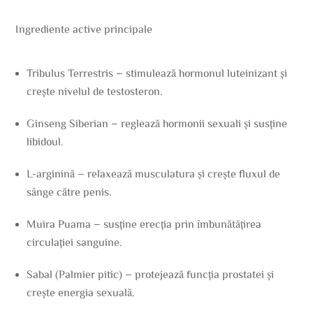
Ingrediente active principale
Tribulus Terrestris – stimulează hormonul luteinizant și
crește nivelul de testosteron.
Ginseng Siberian – reglează hormonii sexuali și susține
libidoul.
L-arginină – relaxează musculatura și crește fluxul de
sânge către penis.
Muira Puama – susține erecția prin îmbunătățirea
circulației sanguine.
Sabal (Palmier pitic) – protejează funcția prostatei și
crește energia sexuală.