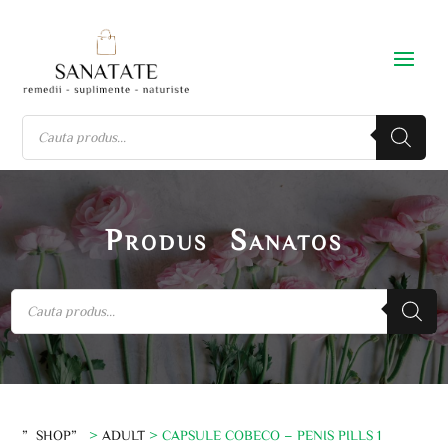
Produs Sanatos
”SHOP”
>
ADULT
> CAPSULE COBECO – PENIS PILLS 1