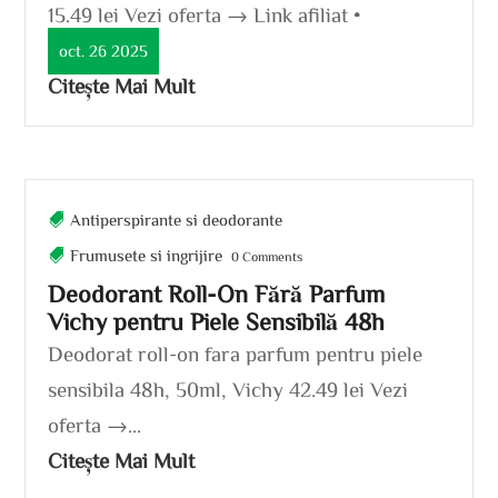
15.49 lei Vezi oferta → Link afiliat •
susținem...
oct. 26 2025
Citește Mai Mult
Antiperspirante si deodorante
Frumusete si ingrijire
0 Comments
Deodorant Roll-On Fără Parfum
Vichy pentru Piele Sensibilă 48h
Deodorat roll-on fara parfum pentru piele
sensibila 48h, 50ml, Vichy 42.49 lei Vezi
oferta →...
Citește Mai Mult