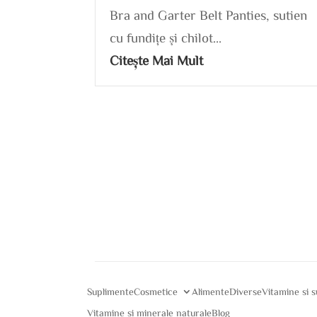
Bra and Garter Belt Panties, sutien
cu fundițe și chilot...
Citește Mai Mult
Suplimente
Cosmetice
Alimente
Diverse
Vitamine si 
Vitamine si minerale naturale
Blog