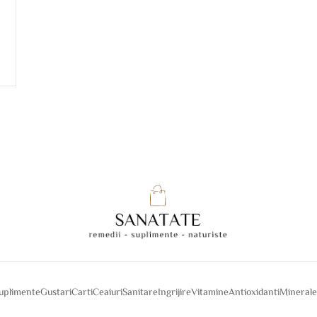
suplimente
Gustari
Carti
Ceaiuri
Sanitare
Ingrijire
Vitamine
Antioxidanti
Mineral