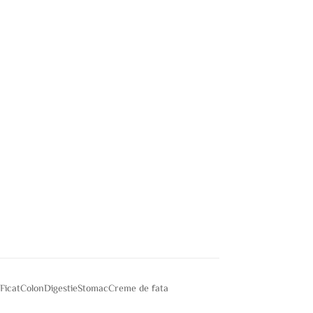
e
Ficat
Colon
Digestie
Stomac
Creme de fata