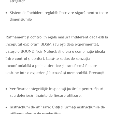
atrăgător
Sistem de închidere reglabil: Potrivire sigură pentru toate
dimensiunile
Rafinament și control în egală măsură Indiferent dacă ești la
începutul explorării BDSM sau ești deja experimentat,
cătușele BOUND Noir Nubuck îți oferă o combinație ideală
între control și confort. Lasă-te sedus de senzația
inconfundabilă a pielii autentice și transformă fiecare
sesiune într-o experiență luxoasă și memorabilă. Precauții
Verificarea integrității: Inspectați jucăriile pentru fisuri
sau deteriorări înainte de fiecare utilizare.
Instrucțiuni de utilizare: Citiți și urmați instrucțiunile de
utilizare oferite de producător.