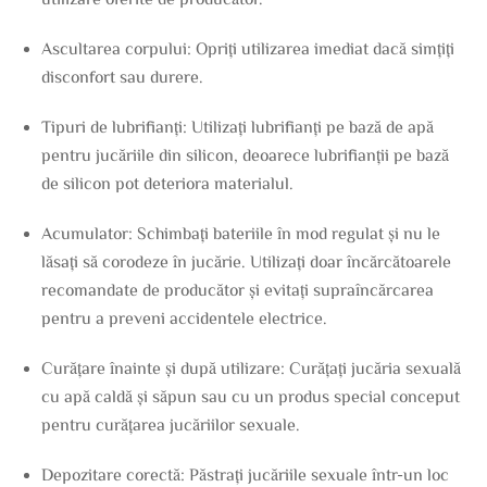
Ascultarea corpului: Opriți utilizarea imediat dacă simțiți
disconfort sau durere.
Tipuri de lubrifianți: Utilizați lubrifianți pe bază de apă
pentru jucăriile din silicon, deoarece lubrifianții pe bază
de silicon pot deteriora materialul.
Acumulator: Schimbați bateriile în mod regulat și nu le
lăsați să corodeze în jucărie. Utilizați doar încărcătoarele
recomandate de producător și evitați supraîncărcarea
pentru a preveni accidentele electrice.
Curățare înainte și după utilizare: Curățați jucăria sexuală
cu apă caldă și săpun sau cu un produs special conceput
pentru curățarea jucăriilor sexuale.
Depozitare corectă: Păstrați jucăriile sexuale într-un loc