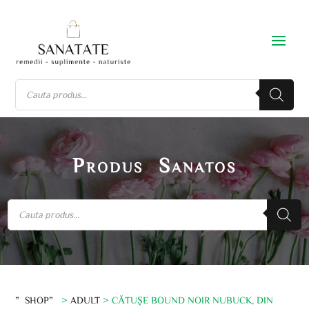
Produs Sanatos
”SHOP”
>
ADULT
> CĂTUȘE BOUND NOIR NUBUCK, DIN