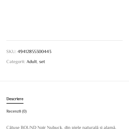
SKU:
49412855300443
Categorii:
Adult
,
set
Descriere
Recenzii (0)
Cătușe BOUND Noir Nubuck, din piele naturală și alamă,