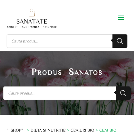
Produs Sanatos
”SHOP”
>
DIETA SI NUTRITIE
>
CEAIURI BIO
> CEAI BIO