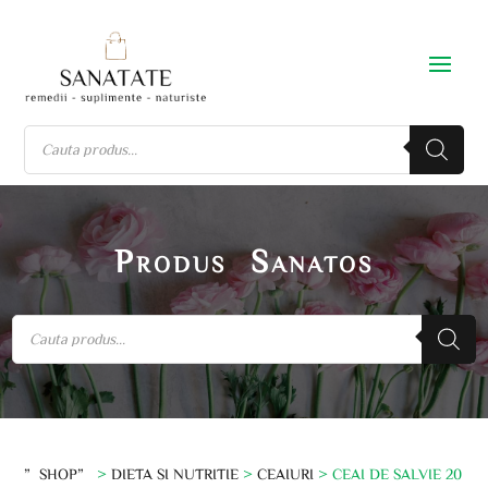
Produs Sanatos
”SHOP”
>
DIETA SI NUTRITIE
>
CEAIURI
> CEAI DE SALVIE 20