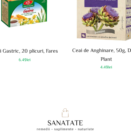
Ceai de Anghinare, 50g, D
 Gastric, 20 plicuri, Fares
Plant
6.49
lei
4.49
lei