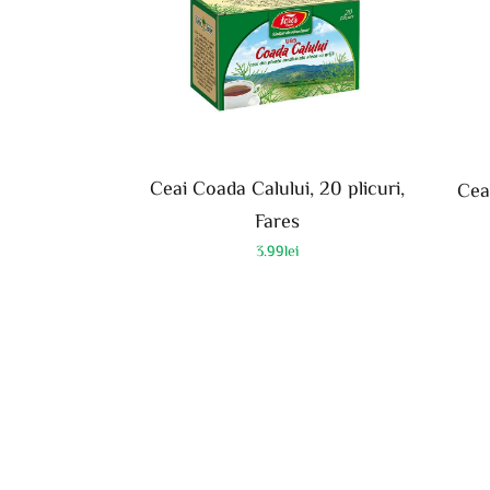
Ceai Coada Calului, 20 plicuri,
Ceai
Fares
3.99
lei