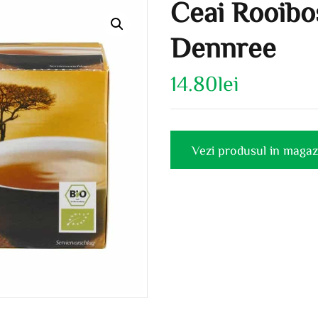
Ceai Rooibos
Dennree
14.80
lei
Vezi produsul in magaz