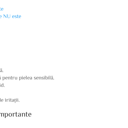
te
ne NU este
ă.
pentru pielea sensibilă.
id.
iritații.
 importante