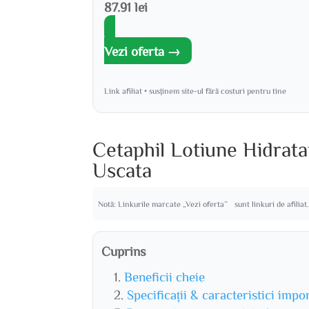
87.91 lei
Vezi oferta →
Link afiliat • susținem site-ul fără costuri pentru tine
Cetaphil Lotiune Hidrata
Uscata
Notă: Linkurile marcate „Vezi oferta” sunt linkuri de afiliat
Cuprins
Beneficii cheie
Specificații & caracteristici impo