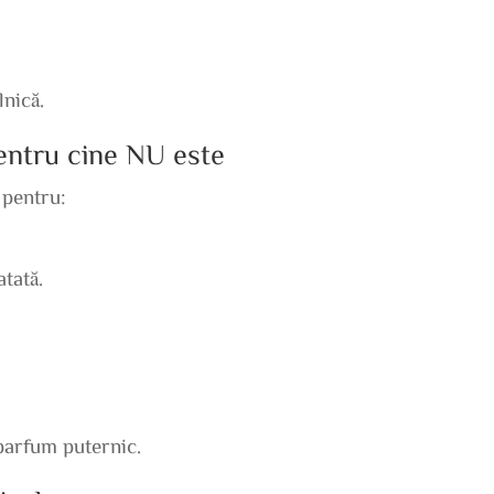
lnică.
pentru cine NU este
 pentru:
tată.
parfum puternic.