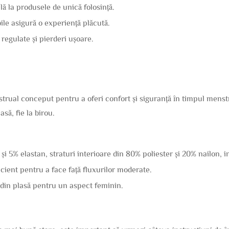
ă la produsele de unică folosință.
ile asigură o experiență plăcută.
 regulate și pierderi ușoare.
rual conceput pentru a oferi confort și siguranță în timpul menstr
asă, fie la birou.
și 5% elastan, straturi interioare din 80% poliester și 20% nailon, 
cient pentru a face față fluxurilor moderate.
e din plasă pentru un aspect feminin.