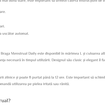
 mai bună stare, este important să urmezi câteva instrucțiuni de în
are.
ori.
za uscător automat.
a Menstrual Daily este disponibil în mărimea L și culoarea albas
anța necesară în timpul utilizării. Designul său clasic și elegant îl f
ării zilnice și poate fi purtat până la 12 ore. Este important să sch
mandă utilizarea pe pielea iritată sau rănită.
rual?