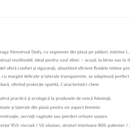
 Menstrual Daily, cu segmente din plasă pe șolduri, mărime L, 
 reutilizabil, ideal pentru uzul zilnic – acasă, la birou sau în 
el oferă confort și siguranță, absorbind eficient fluidele intime pr
, cu margini delicate și laterale transparente, se adaptează perfect
ară, oferind protecție sporită. Caracteristici cheie
ativă practică și ecologică la produsele de unică folosință.
nisate și laterale din plasă pentru un aspect feminin.
nstruație, secreții vaginale sau pierderi urinare ușoare.
xterior 95% viscoză / 5% elastan, straturi interioare 80% poliester