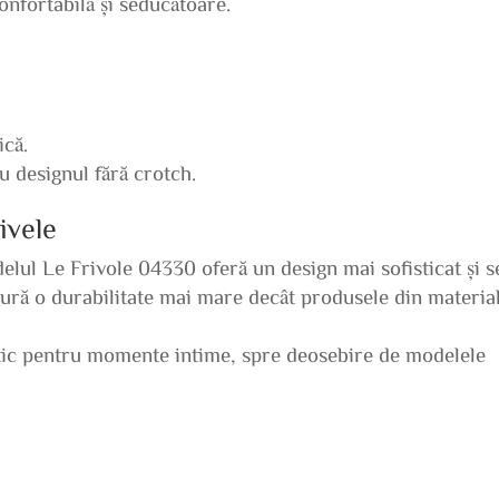
onfortabilă și seducătoare.
ică.
u designul fără crotch.
ivele
elul Le Frivole 04330 oferă un design mai sofisticat și s
gură o durabilitate mai mare decât produsele din materia
ctic pentru momente intime, spre deosebire de modelele