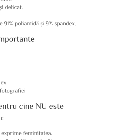
i delicat.
de 91% poliamidă și 9% spandex.
 importante
dex
fotografiei
pentru cine NU este
u:
i exprime feminitatea.