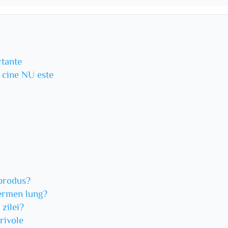
rtante
u cine NU este
 produs?
termen lung?
 zilei?
rivole