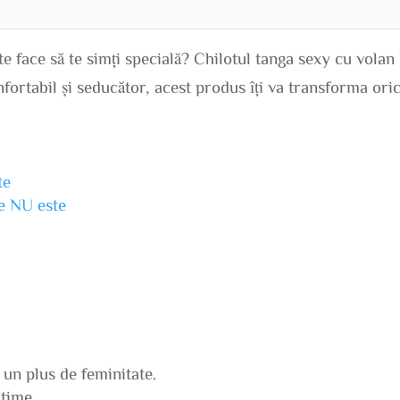
 te face să te simți specială? Chilotul tanga sexy cu volan
fortabil și seducător, acest produs îți va transforma ori
te
ne NU este
 un plus de feminitate.
time.