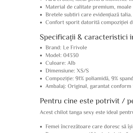
Material de calitate premium, moale ș
Bretele subtiri care evidențiază talia.
Confort sporit datorită compoziției 
Specificații & caracteristici
Brand: Le Frivole
Model: 04330
Culoare: Alb
Dimensiune: XS/S
Compoziție: 91% poliamidă, 9% span
Ambalaj: Original, garantat conform 
Pentru cine este potrivit / 
Acest chilot tanga sexy este ideal pentr
Femei încrezătoare care doresc să îș