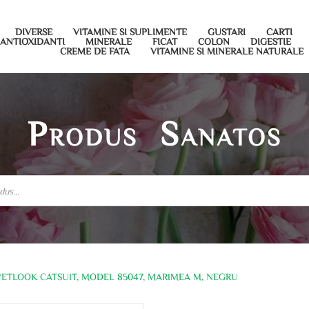
DIVERSE
VITAMINE SI SUPLIMENTE
GUSTARI
CARTI
ANTIOXIDANTI
MINERALE
FICAT
COLON
DIGESTIE
CREME DE FATA
VITAMINE SI MINERALE NATURALE
Produs Sanatos
TLOOK CATSUIT, MODEL 85047, MARIMEA M, NEGRU