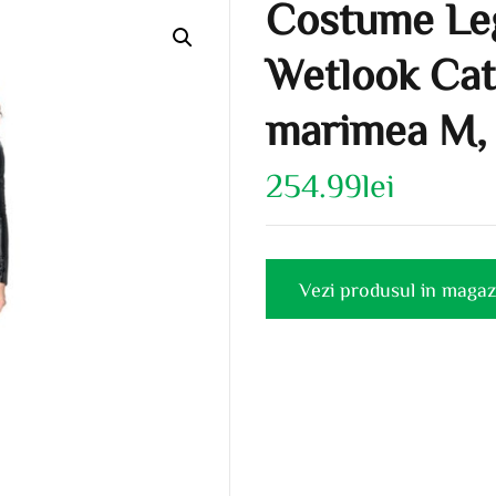
Costume Le
Wetlook Cat
marimea M,
254.99
lei
Vezi produsul in magaz