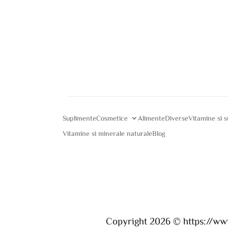
Suplimente
Cosmetice
Alimente
Diverse
Vitamine si 
Vitamine si minerale naturale
Blog
Copyright 2026 ©
https://ww