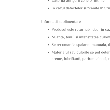
Datorita atingerii zonelor intime.
In cazul defectelor survenite in ur
Informatii suplimentare
Produsul este returnabil doar in caz
Nuanta, tonul si intensitatea culorii
Se recomanda spalarea manuala, de
Materialul sau culorile se pot dete
creme, lubrifianti, parfum, alcool, c