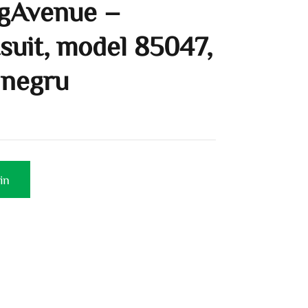
gAvenue –
suit, model 85047,
 negru
in