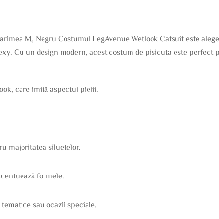
rimea M, Negru Costumul LegAvenue Wetlook Catsuit este alegere
e sexy. Cu un design modern, acest costum de pisicuta este perfect p
ook, care imită aspectul pielii.
.
u majoritatea siluetelor.
accentuează formele.
i tematice sau ocazii speciale.