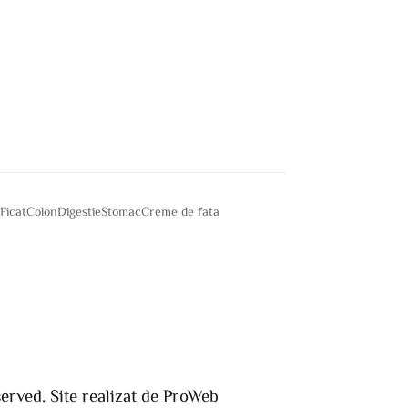
e
Ficat
Colon
Digestie
Stomac
Creme de fata
served. Site realizat de ProWeb