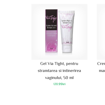
Gel Via Tight, pentru
Cre
stramtarea si intinerirea
mar
vaginului, 50 ml
120.99
lei