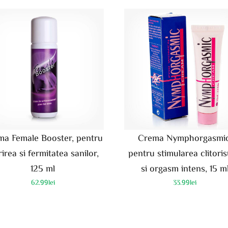
ma Female Booster, pentru
Crema Nymphorgasmic
irea si fermitatea sanilor,
pentru stimularea clitoris
125 ml
si orgasm intens, 15 m
62.99
lei
33.99
lei