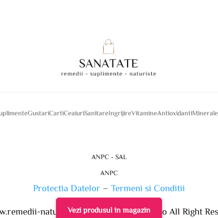
suplimente
Gustari
Carti
Ceaiuri
Sanitare
Ingrijire
Vitamine
Antioxidanti
Mineral
ANPC - SAL
ANPC
Protectia Datelor
–
Termeni si Conditii
Vezi produsul in magazin
w.remedii-naturiste-suplimente-sanatate.ro
All Right Re