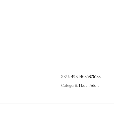
SKU:
49344656376155
Categorii:
1 buc
,
Adult