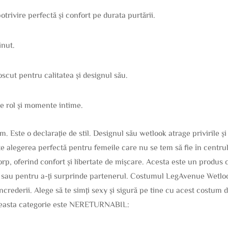
otrivire perfectă și confort pe durata purtării.
inut.
cut pentru calitatea și designul său.
de rol și momente intime.
 Este o declarație de stil. Designul său wetlook atrage privirile și
e alegerea perfectă pentru femeile care nu se tem să fie în centrul 
rp, oferind confort și libertate de mișcare. Acesta este un produs c
 sau pentru a-ți surprinde partenerul. Costumul LegAvenue Wetloo
 încrederii. Alege să te simți sexy și sigură pe tine cu acest costum 
 aceasta categorie este NERETURNABIL: