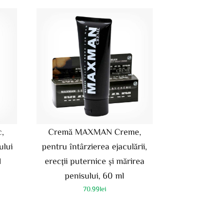
,
Cremă MAXMAN Creme,
ului
pentru întârzierea ejaculării,
l
erecții puternice și mărirea
penisului, 60 ml
70.99
lei