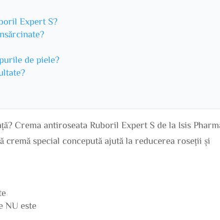
boril Expert S?
 însărcinate?
ipurile de piele?
ultate?
seață? Crema antiroseata Ruboril Expert S de la Isis Pharm
tă cremă special concepută ajută la reducerea roseții și
te
ne NU este