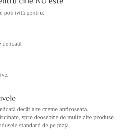
pentru cine NU este
 potrivită pentru:
 delicată.
ive.
ivele
licată decât alte creme antiroseata.
rcinate, spre deosebire de multe alte produse.
odusele standard de pe piață.