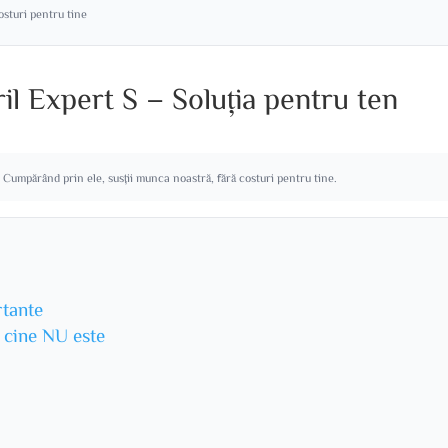
costuri pentru tine
l Expert S – Soluția pentru ten
. Cumpărând prin ele, susții munca noastră, fără costuri pentru tine.
rtante
u cine NU este