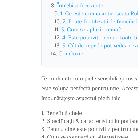
Întrebări frecvente
1. Ce este crema antiroseata Ru
2. Poate fi utilizată de femeile
3. Cum se aplică crema?
4. Este potrivită pentru toate t
5. Cât de repede pot vedea rez
Concluzie
Te confrunți cu o piele sensibilă și ro
este soluția perfectă pentru tine. Aceas
îmbunătățește aspectul pielii tale.
Beneficii cheie
Specificații & caracteristici importan
Pentru cine este potrivit / pentru ci
Cum se compară cu alternativele