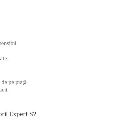
ensibil.
ate.
de pe piață.
cii.
oril Expert S?