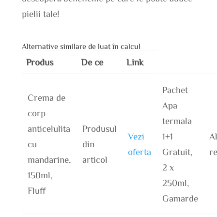
pielii tale!
Alternative similare de luat în calcul
Produs
De ce
Link
Pachet
Crema de
Apa
corp
termala
anticelulita
Produsul
Vezi
1+1
Al
cu
din
oferta
Gratuit,
r
mandarine,
articol
2 x
150ml,
250ml,
Fluff
Gamarde