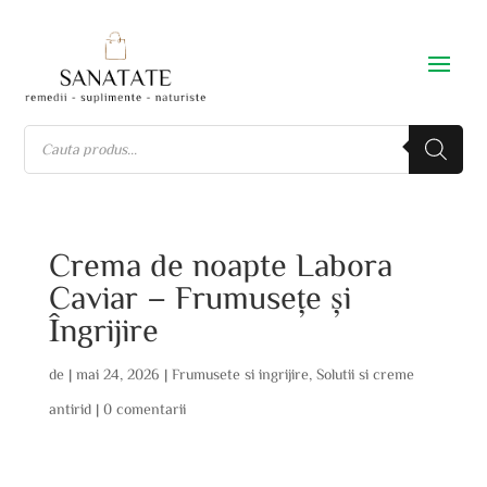
Crema de noapte Labora
Caviar – Frumusețe și
Îngrijire
de
|
mai 24, 2026
|
Frumusete si ingrijire
,
Solutii si creme
antirid
|
0 comentarii