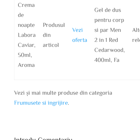
Crema
Gel de dus
de
pentru corp
noapte
Produsul
Vezi
si par Men
Alt
Labora
din
oferta
2 in 1 Red
rel
Caviar,
articol
Cedarwood,
50ml,
400ml, Fa
Aroma
Vezi și mai multe produse din categoria
Frumusete si ingrijire
.
Introdu Comentariu