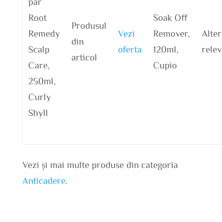
par
Root
Soak Off
Produsul
Remedy
Vezi
Remover,
Alter
din
Scalp
oferta
120ml,
relev
articol
Care,
Cupio
250ml,
Curly
Shyll
Vezi și mai multe produse din categoria
Anticadere
.