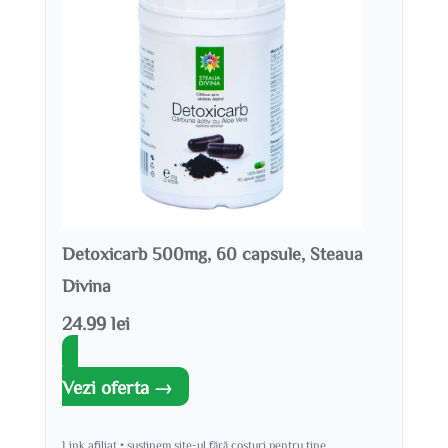
Detoxicarb 500mg, 60 capsule, Steaua
Divina
24.99 lei
Vezi oferta →
Link afiliat • susținem site-ul fără costuri pentru tine