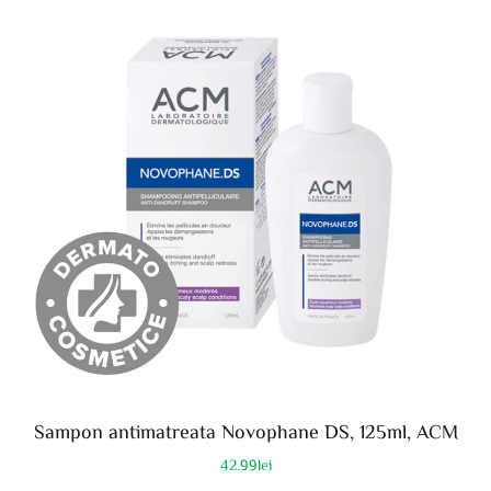
Sampon antimatreata Novophane DS, 125ml, ACM
42.99
lei