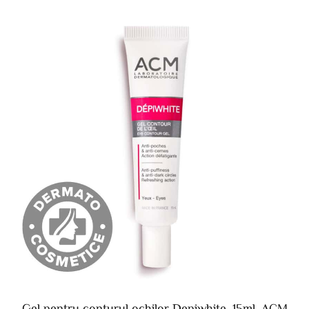
Gel pentru conturul ochilor Depiwhite, 15ml, ACM