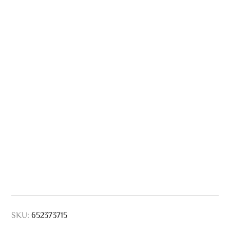
SKU:
652373715