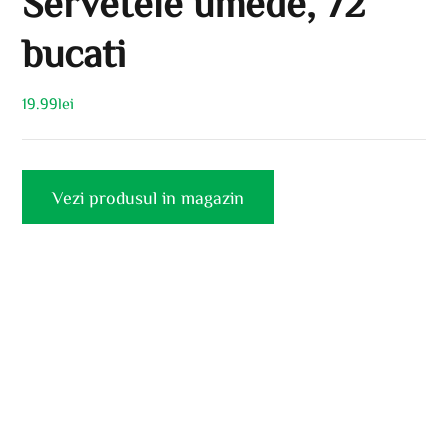
Servetele umede, 72
bucati
19.99
lei
Vezi produsul in magazin