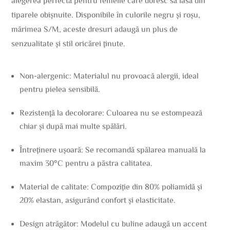
alegerea perfectă pentru femeile care doresc să iasă din
tiparele obișnuite. Disponibile în culorile negru și roșu,
mărimea S/M, aceste dresuri adaugă un plus de
senzualitate și stil oricărei ținute.
Non-alergenic: Materialul nu provoacă alergii, ideal
pentru pielea sensibilă.
Rezistență la decolorare: Culoarea nu se estompează
chiar și după mai multe spălări.
Întreținere ușoară: Se recomandă spălarea manuală la
maxim 30°C pentru a păstra calitatea.
Material de calitate: Compoziție din 80% poliamidă și
20% elastan, asigurând confort și elasticitate.
Design atrăgător: Modelul cu buline adaugă un accent