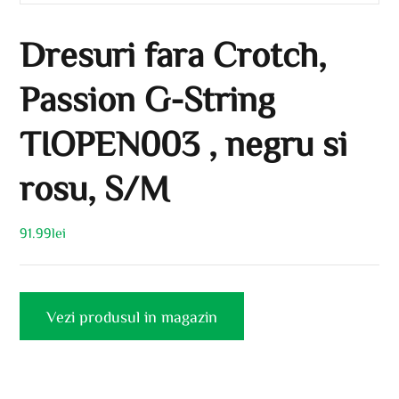
Dresuri fara Crotch,
Passion G-String
TIOPEN003 , negru si
rosu, S/M
91.99
lei
Vezi produsul in magazin