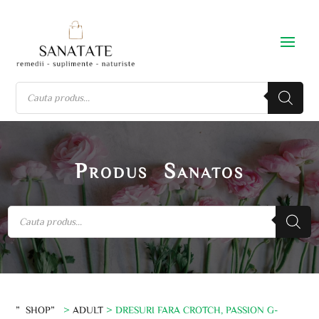
Produs Sanatos
”SHOP”
>
ADULT
> DRESURI FARA CROTCH, PASSION G-