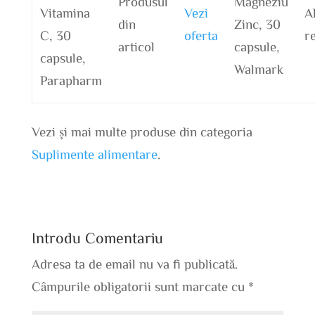
Produsul
Magneziu
Vitamina
Vezi
A
din
Zinc, 30
C, 30
oferta
r
articol
capsule,
capsule,
Walmark
Parapharm
Vezi și mai multe produse din categoria
Suplimente alimentare
.
Introdu Comentariu
Adresa ta de email nu va fi publicată.
Câmpurile obligatorii sunt marcate cu
*