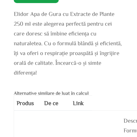
Elidor Apa de Gura cu Extracte de Plante
250 ml este alegerea perfectă pentru cei
care doresc să îmbine eficiența cu
naturaletea. Cu o formulă blândă și eficientă,
îți va oferi o respirație proaspătă și îngrijire
orală de calitate. Încearcă-o și simte
diferența!
Alternative similare de luat în calcul
Produs
De ce
Link
Descr
Form