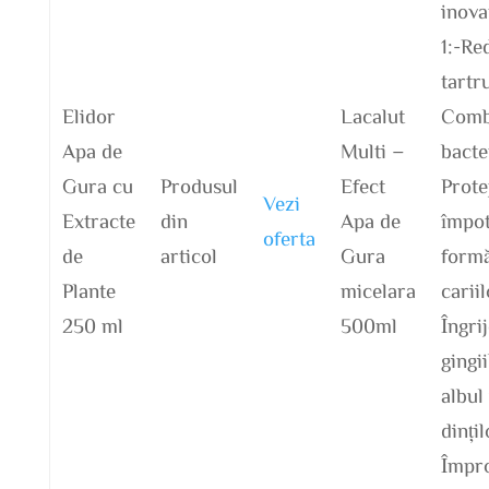
inova
1:-Re
tartr
Elidor
Lacalut
Comb
Apa de
Multi –
bacte
Gura cu
Produsul
Efect
Prote
Vezi
Extracte
din
Apa de
împot
oferta
de
articol
Gura
formă
Plante
micelara
cariil
250 ml
500ml
Îngri
gingi
albul
dințil
Împr