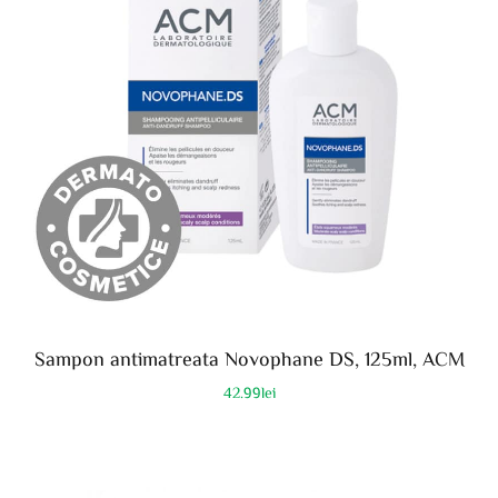
Sampon antimatreata Novophane DS, 125ml, ACM
42.99
lei