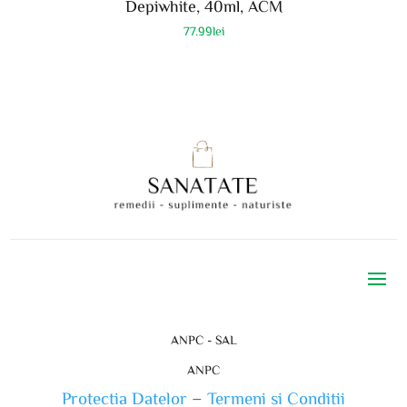
Depiwhite, 40ml, ACM
77.99
lei
ANPC - SAL
ANPC
Protectia Datelor
–
Termeni si Conditii