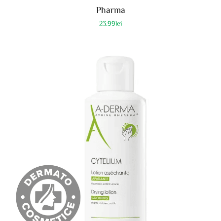
Pharma
23.99
lei