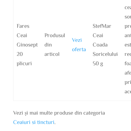
ce
so
Fares
StefMar
pr
Ceai
Produsul
Ceai
an
Vezi
Ginosept
din
Coada
es
oferta
20
articol
Soricelului
re
plicuri
50 g
fo
afe
pr
ac
Vezi și mai multe produse din categoria
Ceaiuri si tincturi
.