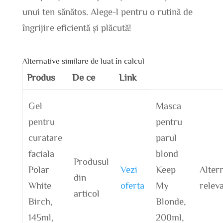
unui ten sănătos. Alege-l pentru o rutină de
îngrijire eficientă și plăcută!
Alternative similare de luat în calcul
Produs
De ce
Link
Gel
Masca
pentru
pentru
curatare
parul
faciala
blond
Produsul
Polar
Vezi
Keep
Alter
din
White
oferta
My
relev
articol
Birch,
Blonde,
145ml,
200ml,