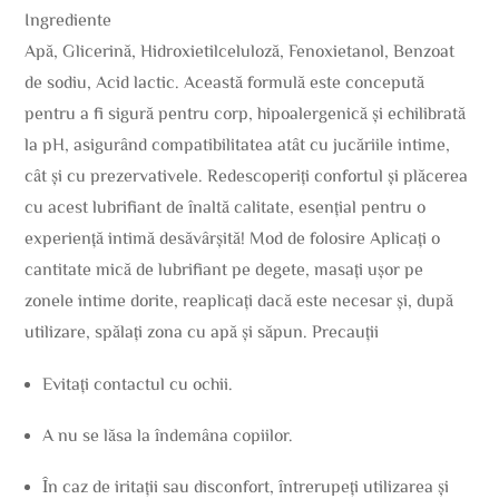
Ingrediente
Apă, Glicerină, Hidroxietilceluloză, Fenoxietanol, Benzoat
de sodiu, Acid lactic. Această formulă este concepută
pentru a fi sigură pentru corp, hipoalergenică și echilibrată
la pH, asigurând compatibilitatea atât cu jucăriile intime,
cât și cu prezervativele. Redescoperiți confortul și plăcerea
cu acest lubrifiant de înaltă calitate, esențial pentru o
experiență intimă desăvârșită! Mod de folosire Aplicați o
cantitate mică de lubrifiant pe degete, masați ușor pe
zonele intime dorite, reaplicați dacă este necesar și, după
utilizare, spălați zona cu apă și săpun. Precauții
Evitați contactul cu ochii.
A nu se lăsa la îndemâna copiilor.
În caz de iritații sau disconfort, întrerupeți utilizarea și