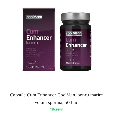
Capsule Cum Enhancer CoolMan, penru marire
volum sperma, 30 buc
136.99
lei