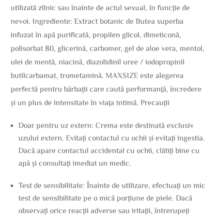
utilizată zilnic sau înainte de actul sexual, în funcție de
nevoi. Ingrediente: Extract botanic de Butea superba
infuzat în apă purificată, propilen glicol, dimeticonă,
polisorbat 80, glicerină, carbomer, gel de aloe vera, mentol,
ulei de mentă, niacină, diazolidinil uree / iodopropinil
butilcarbamat, trometamină. MAXSIZE este alegerea
perfectă pentru bărbații care caută performanță, încredere
și un plus de intensitate în viața intimă. Precauții
Doar pentru uz extern: Crema este destinată exclusiv
uzului extern. Evitați contactul cu ochii și evitați ingestia.
Dacă apare contactul accidental cu ochii, clătiți bine cu
apă și consultați imediat un medic.
Test de sensibilitate: Înainte de utilizare, efectuați un mic
test de sensibilitate pe o mică porțiune de piele. Dacă
observați orice reacții adverse sau iritații, întrerupeți