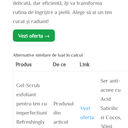
delicată, dar eficientă, îți va transforma
rutina de îngrijire a pielii. Alege să ai un ten
curat și radiant!
Vezi oferta →
Alternative similare de luat în calcul
Produs
De ce
Link
Ser anti-
Gel-Scrub
acnee cu
exfoliant
Acid
pentru ten cu
Produsul
Vezi
Salicilic
imperfectiuni
din
oferta
si Cocos,
Refreshingly
articol
30ml,