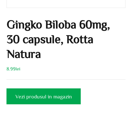
Gingko Biloba 60mg,
30 capsule, Rotta
Natura
8.99
lei
Vezi produsul in magazin