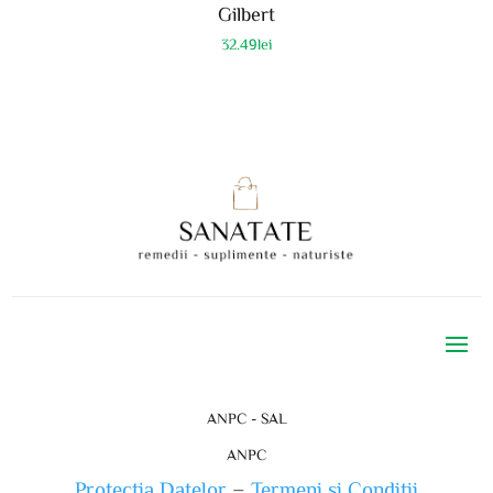
Gilbert
32.49
lei
ANPC - SAL
ANPC
Protectia Datelor
–
Termeni si Conditii