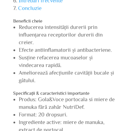
Întrebări frecvente
Concluzie
Beneficii cheie
Reducerea intensității durerii prin
influențarea receptorilor durerii din
creier.
Efecte antiinflamatorii și antibacteriene.
Susține refacerea mucoaselor și
vindecarea rapidă.
Ameliorează afecțiunile cavității bucale și
gâtului.
Specificații & caracteristici importante
Produs: Gola&Voce portocala si miere de
manuka fără zahăr NutriDef.
Format: 20 dropsuri.
Ingrediente active: miere de manuka,
extract de portocal.