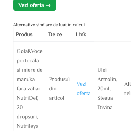
Vezi oferta →
Alternative similare de luat în calcul
Produs
De ce
Link
Gola&Voce
portocala
si miere de
Ulei
manuka
Produsul
Artrolin,
Vezi
Al
fara zahar
din
20ml,
oferta
re
NutriDef,
articol
Steaua
20
Divina
dropsuri,
Nutrileya