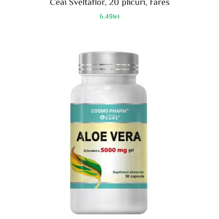
Ceai Sveltaflor, 20 plicuri, Fares
6.49
lei