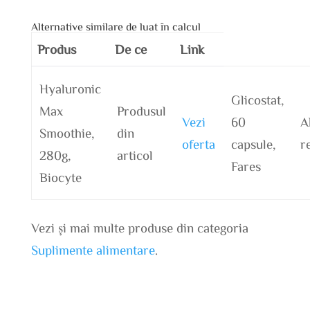
Alternative similare de luat în calcul
Produs
De ce
Link
Hyaluronic
Glicostat,
Max
Produsul
Vezi
60
A
Smoothie,
din
oferta
capsule,
r
280g,
articol
Fares
Biocyte
Vezi și mai multe produse din categoria
Suplimente alimentare
.